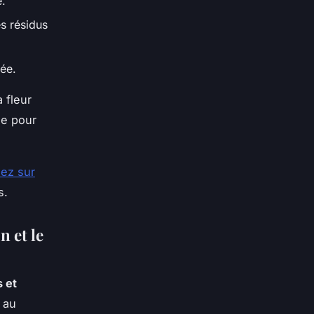
.
es résidus
rée.
 fleur
se pour
lez sur
s.
n et le
s et
n au