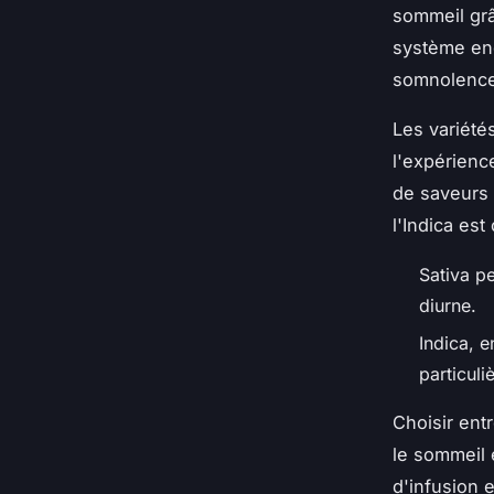
sommeil grâ
système end
somnolence
Les variété
l'expérienc
de saveurs 
l'Indica es
Sativa pe
diurne.
Indica, 
particuli
Choisir ent
le sommeil 
d'infusion 