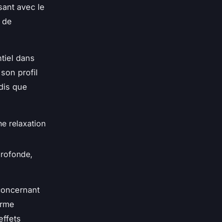
sant avec le
 de
ntiel dans
son profil
dis que
ne relaxation
profonde,
concernant
orme
effets