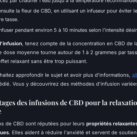
z par chauffer l'eau jusqu'à la température recommandée
nsuite la fleur de CBD, en utilisant un infuseur pour éviter l
re tasse.
nfuser pendant environ 5 à 10 minutes selon l'intensité dési
l'infusion
, tenez compte de la concentration en CBD de la
e dose moyenne tourne autour de 1 à 2 grammes par tas
ffet relaxant sans être trop puissant.
haitez approfondir le sujet et avoir plus d'informations,
al
dédié. Vous y découvrirez des méthodes d'infusion variée
ages des infusions de CBD pour la relaxatio
e
ns de CBD sont réputées pour leurs
propriétés relaxante
ques
. Elles aident à réduire l'anxiété et servent de soutie