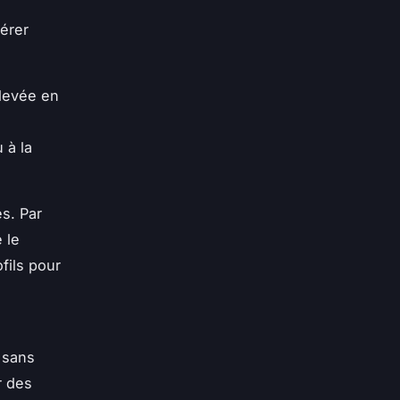
érer
élevée en
 à la
s. Par
 le
fils pour
 sans
r des