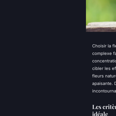
Choisir la 
complexe fa
concentrati
cibler les e
fleurs natu
apaisante. 
incontourna
Les critè
idéale