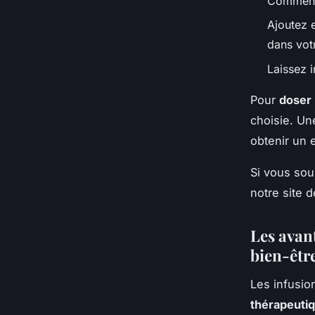
Commence
Ajoutez e
dans vot
Laissez i
Pour
doser 
choisie. Un
obtenir un e
Si vous sou
notre site 
Les avant
bien-êtr
Les infusio
thérapeuti