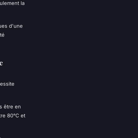
eulement la
sues d'une
té
e
essite
as être en
tre 80°C et