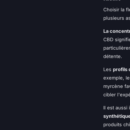
Choisir la 
plusieurs a
La concentr
CBD signifi
particulièr
détente.
Les
profils
exemple, le
myrcène favo
cibler l'exp
Il est aussi
synthétiqu
produits ch