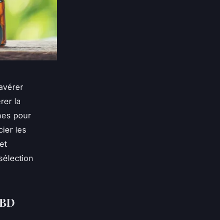
avérer
rer la
nes pour
cier les
et
sélection
CBD