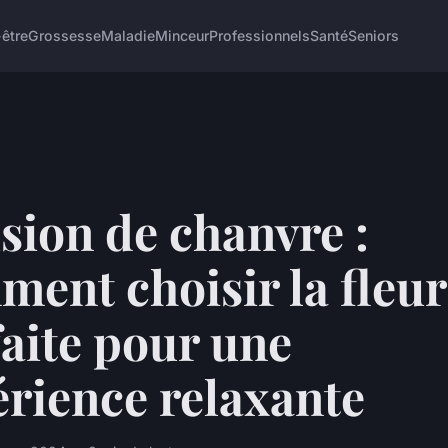
-être
Grossesse
Maladie
Minceur
Professionnels
Santé
Seniors
sion de chanvre :
ent choisir la fleur
aite pour une
rience relaxante